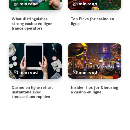
3 min read
3 min read
What distinguishes
Top Picks for casino en
strong casino en ligne
ligne
france operators
3 min read
3 min read
Casino en ligne retrait
Insider Tips for Choosing
instantané avec
a casino en ligne
transactions rapides