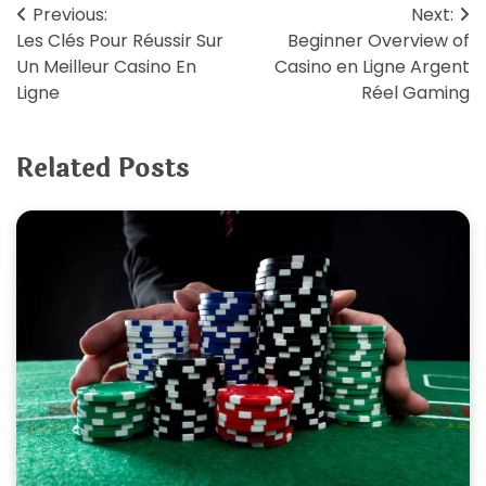
Post
Previous:
Next:
Les Clés Pour Réussir Sur
Beginner Overview of
navigation
Un Meilleur Casino En
Casino en Ligne Argent
Ligne
Réel Gaming
Related Posts