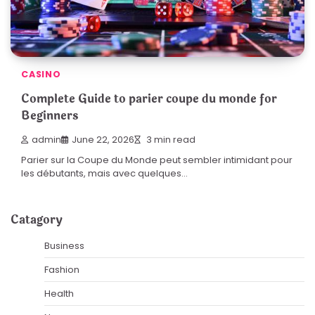
CASINO
Complete Guide to parier coupe du monde for
Beginners
admin
June 22, 2026
3 min read
Parier sur la Coupe du Monde peut sembler intimidant pour
les débutants, mais avec quelques…
Catagory
Business
Fashion
Health