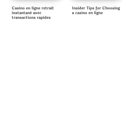
Casino en ligne retrait
Insider Tips for Choosing
instantané avec
a casino en ligne
transactions rapides