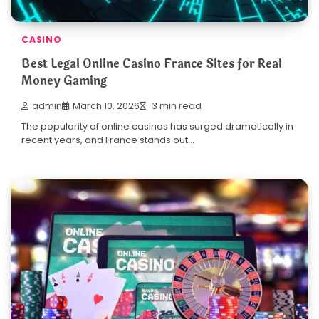
CASINO
Best Legal Online Casino France Sites for Real
Money Gaming
admin
March 10, 2026
3 min read
The popularity of online casinos has surged dramatically in
recent years, and France stands out…