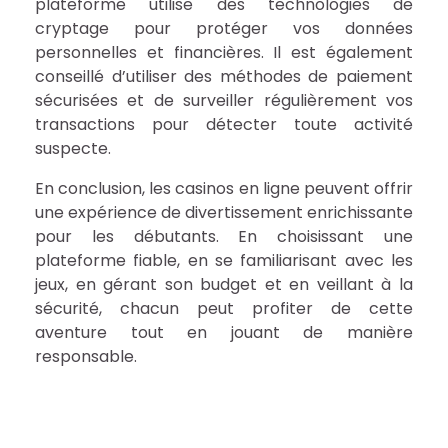
plateforme utilise des technologies de
cryptage pour protéger vos données
personnelles et financières. Il est également
conseillé d’utiliser des méthodes de paiement
sécurisées et de surveiller régulièrement vos
transactions pour détecter toute activité
suspecte.
En conclusion, les casinos en ligne peuvent offrir
une expérience de divertissement enrichissante
pour les débutants. En choisissant une
plateforme fiable, en se familiarisant avec les
jeux, en gérant son budget et en veillant à la
sécurité, chacun peut profiter de cette
aventure tout en jouant de manière
responsable.