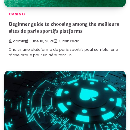
CASINO
Beginner guide to choosing among the meilleurs
sites de paris sportifs platforms
admin
June 10, 2026
3 min read
Choisir une plateforme de paris sportifs peut sembler une
tâche ardue pour un débutant. En…