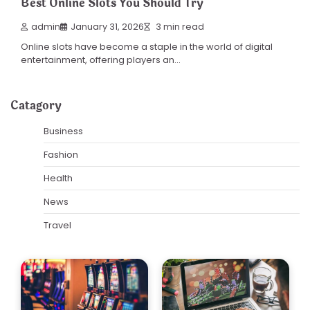
Best Online Slots You Should Try
admin
January 31, 2026
3 min read
Online slots have become a staple in the world of digital
entertainment, offering players an…
Catagory
Business
Fashion
Health
News
Travel