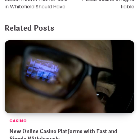
in Whitefield Should Have
fiable
Related Posts
CASINO
New Online Casino Platforms with Fast and
Simple Withdrawals