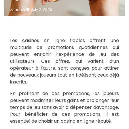
admin
July 2, 2026
Les casinos en ligne fiables offrent une
multitude de promotions quotidiennes qui
peuvent enrichir l’expérience de jeu des
utilisateurs. Ces offres, qui varient d’un
opérateur à l’autre, sont conçues pour attirer
de nouveaux joueurs tout en fidélisant ceux déjà
inscrits.
En profitant de ces promotions, les joueurs
peuvent maximiser leurs gains et prolonger leur
temps de jeu sans avoir à dépenser davantage.
Pour bénéficier de ces promotions, il est
essentiel de choisir un casino en ligne réputé.