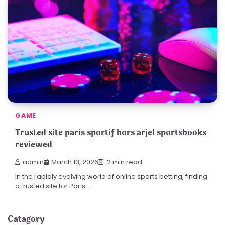
GAME
Trusted site paris sportif hors arjel sportsbooks
reviewed
admin
March 13, 2026
2 min read
In the rapidly evolving world of online sports betting, finding
a trusted site for Paris…
Catagory