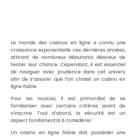
admin
June 3, 2026
Le monde des casinos en ligne a connu une
croissance exponentielle ces dernières années,
attirant de nombreux débutants désireux de
tenter leur chance. Cependant, il est essentiel
de naviguer avec prudence dans cet univers
afin de s’assurer que l’on choisit un casino en
ligne fiable.
Pour les novices, il est primordial de se
familiariser avec certains critères avant de
s’inscrire. Tout d’abord, la sécurité est un
aspect fondamental à considérer.
Un casino en ligne fiable doit posséder une