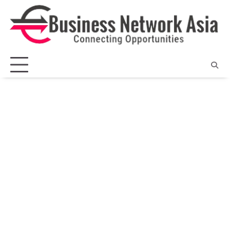
Skip
to
content
GAME
Complete Guide to casino en
ligne fiable for Beginners