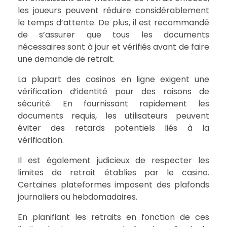
les joueurs peuvent réduire considérablement
le temps d’attente. De plus, il est recommandé
de s’assurer que tous les documents
nécessaires sont à jour et vérifiés avant de faire
une demande de retrait.
La plupart des casinos en ligne exigent une
vérification d’identité pour des raisons de
sécurité. En fournissant rapidement les
documents requis, les utilisateurs peuvent
éviter des retards potentiels liés à la
vérification.
Il est également judicieux de respecter les
limites de retrait établies par le casino.
Certaines plateformes imposent des plafonds
journaliers ou hebdomadaires.
En planifiant les retraits en fonction de ces