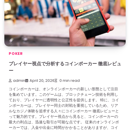
POKER
プレイヤー視点で分析するコインポーカー 徹底レビュ
ー
admin
April 20, 2026
0 min read
コインポーカーは、オンラインポーカーの新しい形態として注目
を集めています。このゲームは、ブロックチェーン技術を利用し
ており、プレイヤーに透明性と公正性を提供します。 特に、コイ
ンポーカーは、プレイヤー同士の対戦を重視しているため、リア
ルなカジノ体験を追求する人々にコインポーカー 徹底レビューと
って魅力的です。プレイヤー視点から見ると、コインポーカーの
最大の利点は、迅速な取引が可能な点です。 従来のオンラインポ
ーカーでは、入金や出金に時間がかかることがありますが、コイ