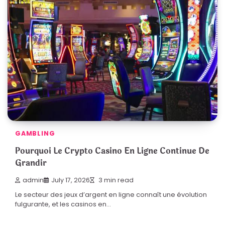
GAMBLING
Pourquoi Le Crypto Casino En Ligne Continue De
Grandir
admin
July 17, 2026
3 min read
Le secteur des jeux d’argent en ligne connaît une évolution
fulgurante, et les casinos en…