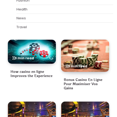
Fashion
Health
News
Travel
3 min read
3 min read
How casino en ligne
Improves the Experience
Bonus Casino En Ligne
Pour Maximiser Vos
Gains