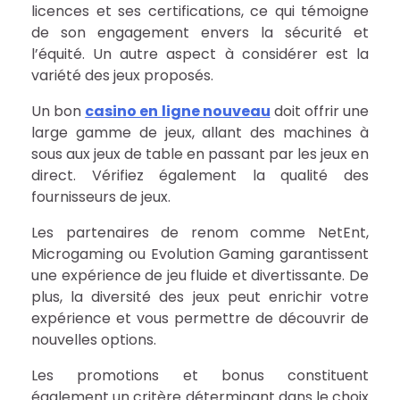
licences et ses certifications, ce qui témoigne
de son engagement envers la sécurité et
l’équité. Un autre aspect à considérer est la
variété des jeux proposés.
Un bon
casino en ligne nouveau
doit offrir une
large gamme de jeux, allant des machines à
sous aux jeux de table en passant par les jeux en
direct. Vérifiez également la qualité des
fournisseurs de jeux.
Les partenaires de renom comme NetEnt,
Microgaming ou Evolution Gaming garantissent
une expérience de jeu fluide et divertissante. De
plus, la diversité des jeux peut enrichir votre
expérience et vous permettre de découvrir de
nouvelles options.
Les promotions et bonus constituent
également un critère déterminant dans le choix