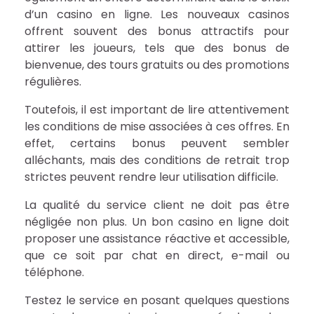
d’un casino en ligne. Les nouveaux casinos
offrent souvent des bonus attractifs pour
attirer les joueurs, tels que des bonus de
bienvenue, des tours gratuits ou des promotions
régulières.
Toutefois, il est important de lire attentivement
les conditions de mise associées à ces offres. En
effet, certains bonus peuvent sembler
alléchants, mais des conditions de retrait trop
strictes peuvent rendre leur utilisation difficile.
La qualité du service client ne doit pas être
négligée non plus. Un bon casino en ligne doit
proposer une assistance réactive et accessible,
que ce soit par chat en direct, e-mail ou
téléphone.
Testez le service en posant quelques questions