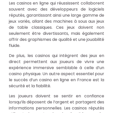
Les casinos en ligne qui réussissent collaborent
souvent avec des développeurs de logiciels
réputés, garantissant ainsi une large gamme de
jeux variés, allant des machines à sous aux jeux
de table classiques. Ces jeux doivent non
seulement être divertissants, mais également
offrir des graphismes de qualité et une jouabilité
fluide.
De plus, les casinos qui intègrent des jeux en
direct permettent aux joueurs de vivre une
expérience immersive semblable à celle d’un
casino physique. Un autre aspect essentiel pour
le succès d’un casino en ligne en France est la
sécurité et la fiabilité.
Les joueurs doivent se sentir en confiance
lorsqu’ils déposent de l’argent et partagent des
informations personnelles. Les casinos réputés