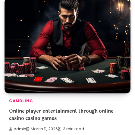
GAMBLING
Online player entertainment through online
casino casino games
admin
March 11, 2026
3 min read