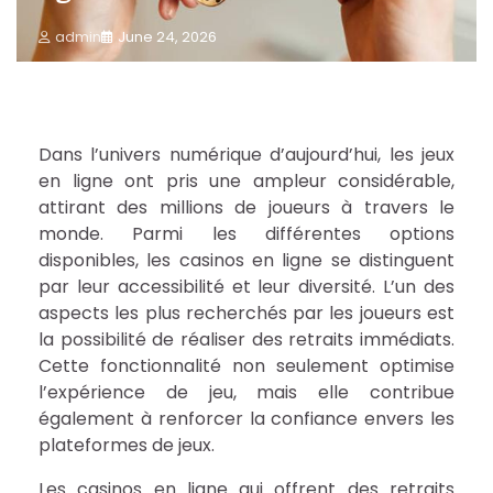
admin
June 24, 2026
Dans l’univers numérique d’aujourd’hui, les jeux
en ligne ont pris une ampleur considérable,
attirant des millions de joueurs à travers le
monde. Parmi les différentes options
disponibles, les casinos en ligne se distinguent
par leur accessibilité et leur diversité. L’un des
aspects les plus recherchés par les joueurs est
la possibilité de réaliser des retraits immédiats.
Cette fonctionnalité non seulement optimise
l’expérience de jeu, mais elle contribue
également à renforcer la confiance envers les
plateformes de jeux.
Les casinos en ligne qui offrent des retraits