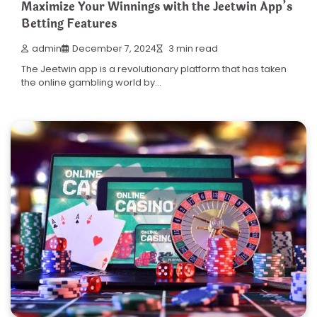
Maximize Your Winnings with the Jeetwin App’s
Betting Features
admin
December 7, 2024
3 min read
The Jeetwin app is a revolutionary platform that has taken
the online gambling world by…