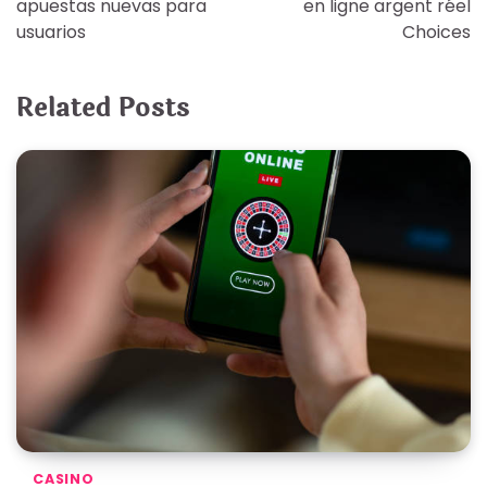
apuestas nuevas para
en ligne argent réel
usuarios
Choices
Related Posts
CASINO