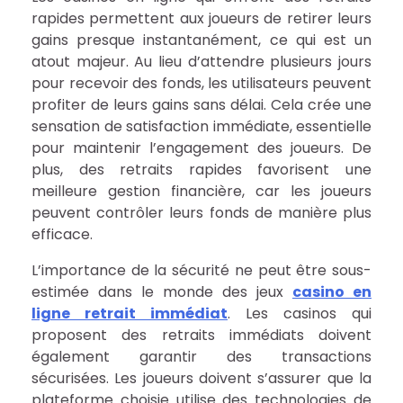
rapides permettent aux joueurs de retirer leurs
gains presque instantanément, ce qui est un
atout majeur. Au lieu d’attendre plusieurs jours
pour recevoir des fonds, les utilisateurs peuvent
profiter de leurs gains sans délai. Cela crée une
sensation de satisfaction immédiate, essentielle
pour maintenir l’engagement des joueurs. De
plus, des retraits rapides favorisent une
meilleure gestion financière, car les joueurs
peuvent contrôler leurs fonds de manière plus
efficace.
L’importance de la sécurité ne peut être sous-
estimée dans le monde des jeux
casino en
ligne retrait immédiat
. Les casinos qui
proposent des retraits immédiats doivent
également garantir des transactions
sécurisées. Les joueurs doivent s’assurer que la
plateforme choisie utilise des technologies de