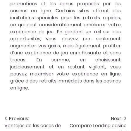
promotions et les bonus proposés par les
casinos en ligne. Certains sites offrent des
incitations spéciales pour les retraits rapides,
ce qui peut considérablement améliorer votre
expérience de jeu. En gardant un œil sur ces
opportunités, vous pouvez non seulement
augmenter vos gains, mais également profiter
d’une expérience de jeu enrichissante et sans
tracas. En somme, en choisissant
judicieusement et en restant vigilant, vous
pouvez maximiser votre expérience en ligne
grâce à des retraits immédiats dans les casinos
en ligne.
Post
Previous:
Next:
Ventajas de las casas de
Compare Leading casino
navigation