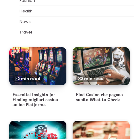
Fashion
Health
News
Travel
2 min read
2 min read
Essential Insights for
Find Casino che pagano
Finding migliori casino
subito What to Check
online Platforms