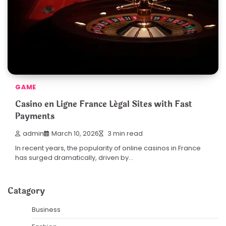
GAME
Casino en Ligne France Légal Sites with Fast
Payments
admin
March 10, 2026
3 min read
In recent years, the popularity of online casinos in France
has surged dramatically, driven by…
Catagory
Business