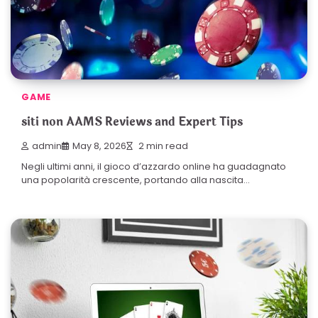
GAME
siti non AAMS Reviews and Expert Tips
admin
May 8, 2026
2 min read
Negli ultimi anni, il gioco d’azzardo online ha guadagnato
una popolarità crescente, portando alla nascita…