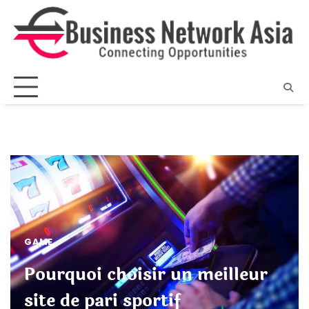
Skip
to
content
GAME
Pourquoi choisir un meilleur
site de pari sportif