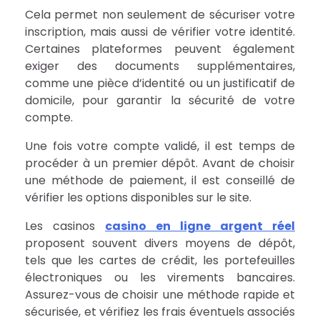
Cela permet non seulement de sécuriser votre
inscription, mais aussi de vérifier votre identité.
Certaines plateformes peuvent également
exiger des documents supplémentaires,
comme une pièce d’identité ou un justificatif de
domicile, pour garantir la sécurité de votre
compte.
Une fois votre compte validé, il est temps de
procéder à un premier dépôt. Avant de choisir
une méthode de paiement, il est conseillé de
vérifier les options disponibles sur le site.
Les casinos
casino en ligne argent réel
proposent souvent divers moyens de dépôt,
tels que les cartes de crédit, les portefeuilles
électroniques ou les virements bancaires.
Assurez-vous de choisir une méthode rapide et
sécurisée, et vérifiez les frais éventuels associés