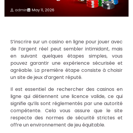
admin
May 11, 2026
S’inscrire sur un casino en ligne pour jouer avec
de l’argent réel peut sembler intimidant, mais
en suivant quelques étapes simples, vous
pouvez garantir une expérience sécurisée et
agréable. La première étape consiste à choisir
un site de jeux d’argent réputé.
Il est essentiel de rechercher des casinos en
ligne qui détiennent une licence valide, ce qui
signifie qu’ils sont réglementés par une autorité
compétente. Cela vous assure que le site
respecte des normes de sécurité strictes et
offre un environnement de jeu équitable.