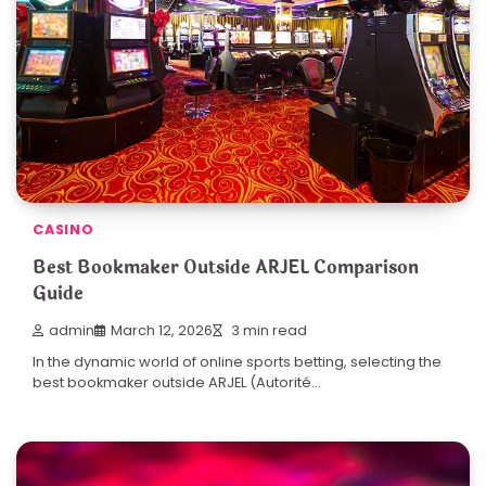
CASINO
Best Bookmaker Outside ARJEL Comparison
Guide
admin
March 12, 2026
3 min read
In the dynamic world of online sports betting, selecting the
best bookmaker outside ARJEL (Autorité…