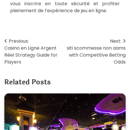
vous inscrire en toute sécurité et profiter
pleinement de l’expérience de jeu en ligne.
Post
Previous:
Next:
Casino en Ligne Argent
siti scommesse non aams
navigation
Réel Strategy Guide for
with Competitive Betting
Players
Odds
Related Posts