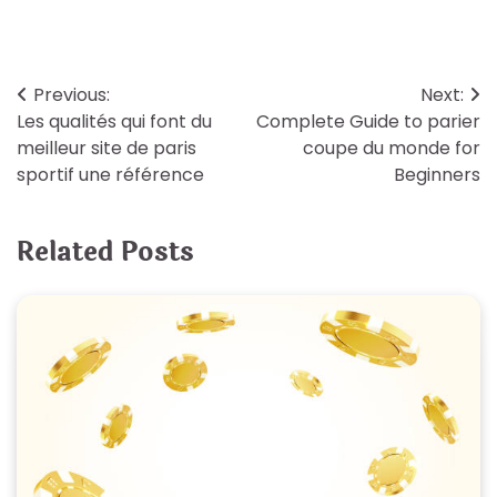
Post
Previous:
Next:
Les qualités qui font du
Complete Guide to parier
navigation
meilleur site de paris
coupe du monde for
sportif une référence
Beginners
Related Posts