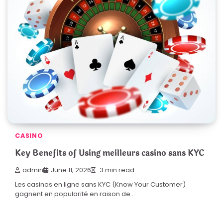
CASINO
Key Benefits of Using meilleurs casino sans KYC
admin
June 11, 2026
3 min read
Les casinos en ligne sans KYC (Know Your Customer)
gagnent en popularité en raison de…