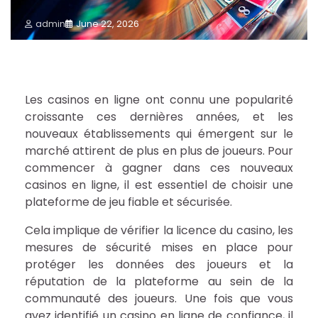
admin
June 22, 2026
Les casinos en ligne ont connu une popularité
croissante ces dernières années, et les
nouveaux établissements qui émergent sur le
marché attirent de plus en plus de joueurs. Pour
commencer à gagner dans ces nouveaux
casinos en ligne, il est essentiel de choisir une
plateforme de jeu fiable et sécurisée.
Cela implique de vérifier la licence du casino, les
mesures de sécurité mises en place pour
protéger les données des joueurs et la
réputation de la plateforme au sein de la
communauté des joueurs. Une fois que vous
avez identifié un casino en ligne de confiance, il