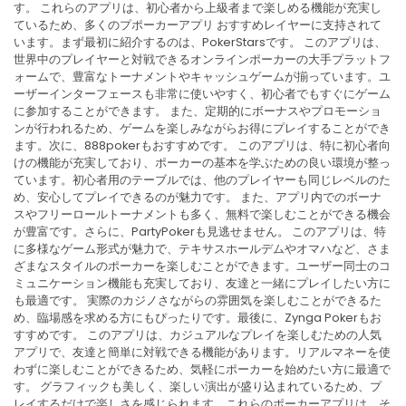
す。 これらのアプリは、初心者から上級者まで楽しめる機能が充実し
ているため、多くのプポーカーアプリ おすすめレイヤーに支持されて
います。まず最初に紹介するのは、PokerStarsです。 このアプリは、
世界中のプレイヤーと対戦できるオンラインポーカーの大手プラットフ
ォームで、豊富なトーナメントやキャッシュゲームが揃っています。ユ
ーザーインターフェースも非常に使いやすく、初心者でもすぐにゲーム
に参加することができます。 また、定期的にボーナスやプロモーショ
ンが行われるため、ゲームを楽しみながらお得にプレイすることができ
ます。次に、888pokerもおすすめです。 このアプリは、特に初心者向
けの機能が充実しており、ポーカーの基本を学ぶための良い環境が整っ
ています。初心者用のテーブルでは、他のプレイヤーも同じレベルのた
め、安心してプレイできるのが魅力です。 また、アプリ内でのボーナ
スやフリーロールトーナメントも多く、無料で楽しむことができる機会
が豊富です。さらに、PartyPokerも見逃せません。 このアプリは、特
に多様なゲーム形式が魅力で、テキサスホールデムやオマハなど、さま
ざまなスタイルのポーカーを楽しむことができます。ユーザー同士のコ
ミュニケーション機能も充実しており、友達と一緒にプレイしたい方に
も最適です。 実際のカジノさながらの雰囲気を楽しむことができるた
め、臨場感を求める方にもぴったりです。最後に、Zynga Pokerもお
すすめです。 このアプリは、カジュアルなプレイを楽しむための人気
アプリで、友達と簡単に対戦できる機能があります。リアルマネーを使
わずに楽しむことができるため、気軽にポーカーを始めたい方に最適で
す。 グラフィックも美しく、楽しい演出が盛り込まれているため、プ
レイするだけで楽しさを感じられます。これらのポーカーアプリは、そ