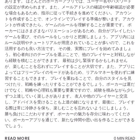
あります。 ほとんどのポーカーアプリでは、ユーザー名やパスワード
の設定が求められます。また、メールアドレスの確認や年齢確認が必要
な場合もあるため、指示に従って手続きを進めてください。 アカウン
トを作成することで、オンラインでプレイする準備が整います。アカウ
ントが作成できたら、ゲームのルールを理解することが重要です。 ポ
ーカーにはさまざまなバリエーションがあるため、自分がプレイしたい
ゲームを選び、そのルールをしっかりと把握しましょう。アプリ内には
ルール説明やチュートリアルが用意されていることが多いので、これを
活用するのも良い方法です。 その後、実際にプレイを始めてみましょ
う。初心者向けのテーブルを選ぶことで、他のプレイヤーと対戦しなが
ら経験を積むことができます。 最初は少し緊張するかもしれません
が、楽しむことを忘れずにプレイすることが大切です。また、アプリに
よってはフリープレイのモードがあるため、リアルマネーを使わずに練
習することもできます。 プレイを重ねることで、自分のスタイルを見
つけたり、戦略を練ったりすることができるでしょう。ポーカーは運だ
けでなく、戦略や心理戦も重要な要素ですので、経験を積みながら少し
ずつ上達していく楽しさがあります。 友人や他のプレイヤーと交流
し、アドバイスを受けることも上達の鍵になります。最後に、プレイす
る際は常に冷静さを保ち、楽しむことを忘れないようにしましょう。
勝ち負けにこだわりすぎず、ポーカーの魅力を存分に味わってくださ
い。ポーカーアプリを通じて、新たな仲間や思い出を作ることができる
でしょう。
0 MIN READ
READ MORE