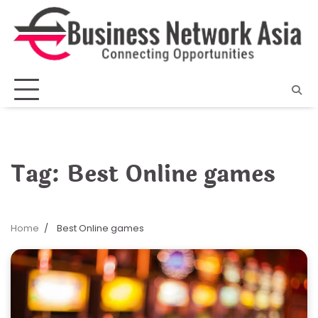
Skip
to
content
Tag:
Best Online games
Home
Best Online games