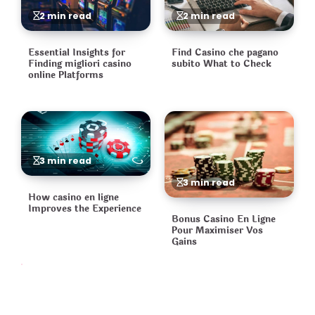
2 min read
2 min read
Essential Insights for
Find Casino che pagano
Finding migliori casino
subito What to Check
online Platforms
3 min read
3 min read
How casino en ligne
Improves the Experience
Bonus Casino En Ligne
Pour Maximiser Vos
Gains