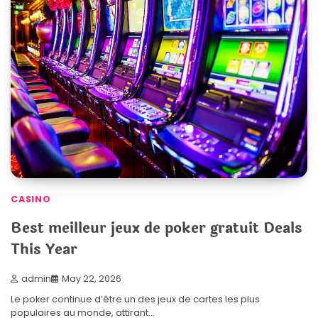
CASINO
Best meilleur jeux de poker gratuit Deals
This Year
admin
May 22, 2026
Le poker continue d’être un des jeux de cartes les plus
populaires au monde, attirant…