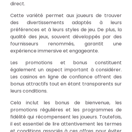
direct.
Cette variété permet aux joueurs de trouver
des divertissements adaptés à leurs
préférences et à leurs styles de jeu. De plus, la
qualité des jeux, souvent développés par des
fournisseurs renommés, garantit une
expérience immersive et engageante.
Les promotions et bonus constituent
également un aspect important à considérer.
Les casinos en ligne de confiance offrent des
bonus attractifs tout en étant transparents sur
leurs conditions.
Cela inclut les bonus de bienvenue, les
promotions régulières et les programmes de
fidélité qui récompensent les joueurs. Toutefois,
il est essentiel de lire attentivement les termes
et conditions associés à ces offres pour éviter