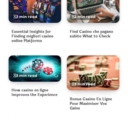
2 min read
2 min read
Essential Insights for
Find Casino che pagano
Finding migliori casino
subito What to Check
online Platforms
3 min read
3 min read
How casino en ligne
Improves the Experience
Bonus Casino En Ligne
Pour Maximiser Vos
Gains