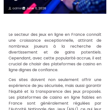
admin
June 11, 2026
Le secteur des jeux en ligne en France connaît
une croissance exceptionnelle, attirant de
nombreux joueurs à la recherche de
divertissement et de gains potentiels.
Cependant, avec cette popularité accrue, il est
crucial de choisir des plateformes de casino en
ligne dignes de confiance.
Ces sites doivent non seulement offrir une
expérience de jeu sécurisée, mais aussi garantir
l’équité et la transparence des jeux proposés.
Les plateformes de casino en ligne fiables en
France sont généralement régulées par
l’Autorité Nationale des Jeux (ANJ), ce qui leur