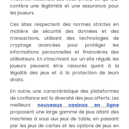
confère une légitimité et une assurance pour
les joueurs.
Ces sites respectent des normes strictes en
matière de sécurité des données et des
transactions, utilisant des technologies de
cryptage avancées pour protéger les
informations personnelles et financières des
utilisateurs. En s’inscrivant sur un site régulé, les
joueurs peuvent être rassurés quant à la
légalité des jeux et à la protection de leurs
droits.
En outre, une caractéristique des plateformes
de confiance est la diversité des jeux offerts. Les
meilleurs
nouveaux casinos en ligne
proposent une large gamme de jeux allant des
machines à sous aux jeux de table, en passant
par les jeux de cartes et les options de jeux en