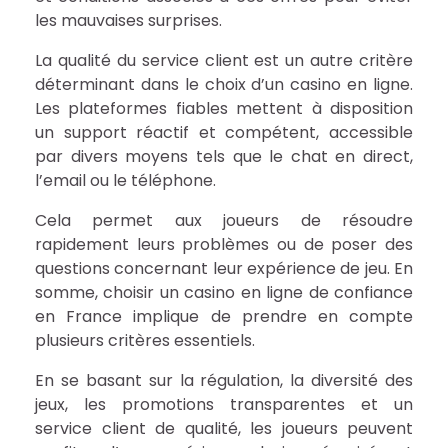
les mauvaises surprises.
La qualité du service client est un autre critère
déterminant dans le choix d’un casino en ligne.
Les plateformes fiables mettent à disposition
un support réactif et compétent, accessible
par divers moyens tels que le chat en direct,
l’email ou le téléphone.
Cela permet aux joueurs de résoudre
rapidement leurs problèmes ou de poser des
questions concernant leur expérience de jeu. En
somme, choisir un casino en ligne de confiance
en France implique de prendre en compte
plusieurs critères essentiels.
En se basant sur la régulation, la diversité des
jeux, les promotions transparentes et un
service client de qualité, les joueurs peuvent