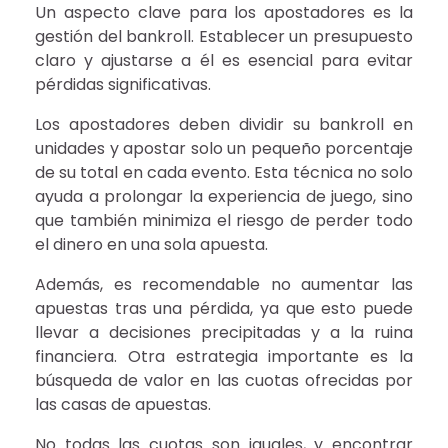
Un aspecto clave para los apostadores es la
gestión del bankroll. Establecer un presupuesto
claro y ajustarse a él es esencial para evitar
pérdidas significativas.
Los apostadores deben dividir su bankroll en
unidades y apostar solo un pequeño porcentaje
de su total en cada evento. Esta técnica no solo
ayuda a prolongar la experiencia de juego, sino
que también minimiza el riesgo de perder todo
el dinero en una sola apuesta.
Además, es recomendable no aumentar las
apuestas tras una pérdida, ya que esto puede
llevar a decisiones precipitadas y a la ruina
financiera. Otra estrategia importante es la
búsqueda de valor en las cuotas ofrecidas por
las casas de apuestas.
No todas las cuotas son iguales, y encontrar