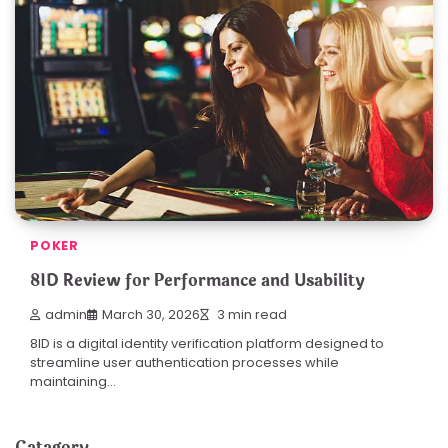
POKER
8ID Review for Performance and Usability
admin
March 30, 2026
3 min read
8ID is a digital identity verification platform designed to
streamline user authentication processes while
maintaining…
Catagory