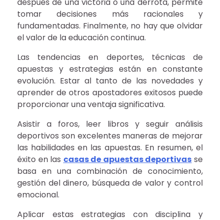
después de una victoria o una derrota, permite
tomar decisiones más racionales y
fundamentadas. Finalmente, no hay que olvidar
el valor de la educación continua.
Las tendencias en deportes, técnicas de
apuestas y estrategias están en constante
evolución. Estar al tanto de las novedades y
aprender de otros apostadores exitosos puede
proporcionar una ventaja significativa.
Asistir a foros, leer libros y seguir análisis
deportivos son excelentes maneras de mejorar
las habilidades en las apuestas. En resumen, el
éxito en las
casas de apuestas deportivas
se
basa en una combinación de conocimiento,
gestión del dinero, búsqueda de valor y control
emocional.
Aplicar estas estrategias con disciplina y