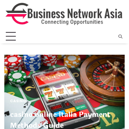
Skip
to
content
CASINO
casino online italia Payment
Methods Guide