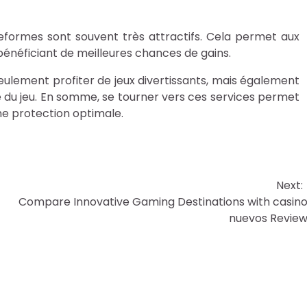
teformes sont souvent très attractifs. Cela permet aux
bénéficiant de meilleures chances de gains.
seulement profiter de jeux divertissants, mais également
 du jeu. En somme, se tourner vers ces services permet
e protection optimale.
Next:
Compare Innovative Gaming Destinations with casin
nuevos Revie