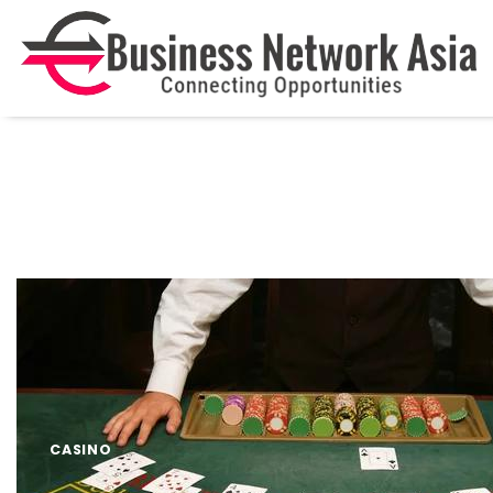
Skip
to
content
CASINO