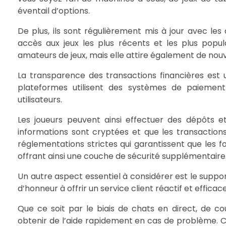
éventail d’options.
De plus, ils sont régulièrement mis à jour avec les
accès aux jeux les plus récents et les plus popula
amateurs de jeux, mais elle attire également de nou
La transparence des transactions financières est u
plateformes utilisent des systèmes de paiement
utilisateurs.
Les joueurs peuvent ainsi effectuer des dépôts et 
informations sont cryptées et que les transactions
réglementations strictes qui garantissent que les f
offrant ainsi une couche de sécurité supplémentaire
Un autre aspect essentiel à considérer est le suppor
d’honneur à offrir un service client réactif et efficace
Que ce soit par le biais de chats en direct, de cou
obtenir de l’aide rapidement en cas de problème. Ce