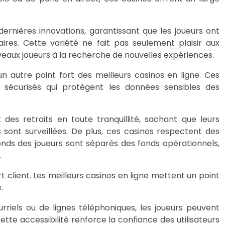
 dernières innovations, garantissant que les joueurs ont
ires. Cette variété ne fait pas seulement plaisir aux
veaux joueurs à la recherche de nouvelles expériences.
n autre point fort des meilleurs casinos en ligne. Ces
 sécurisés qui protègent les données sensibles des
des retraits en toute tranquillité, sachant que leurs
 sont surveillées. De plus, ces casinos respectent des
onds des joueurs sont séparés des fonds opérationnels,
.
t client. Les meilleurs casinos en ligne mettent un point
.
rriels ou de lignes téléphoniques, les joueurs peuvent
tte accessibilité renforce la confiance des utilisateurs