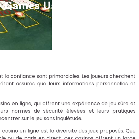
 Games Using meilleur casi
é et la confiance sont primordiales. Les joueurs cherchent
étant assurés que leurs informations personnelles et
asino en ligne, qui offrent une expérience de jeu sûre et
eurs normes de sécurité élevées et leurs pratiques
centrer sur le jeu sans inquiétude.
 casino en ligne est la diversité des jeux proposés. Que
e ou de paris en direct, ces casinos offrent un large