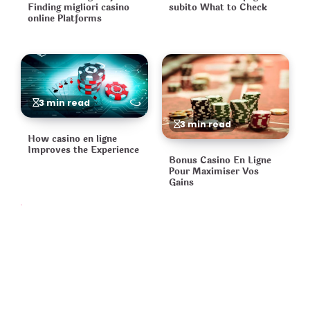
Finding migliori casino
subito What to Check
online Platforms
3 min read
3 min read
How casino en ligne
Improves the Experience
Bonus Casino En Ligne
Pour Maximiser Vos
Gains