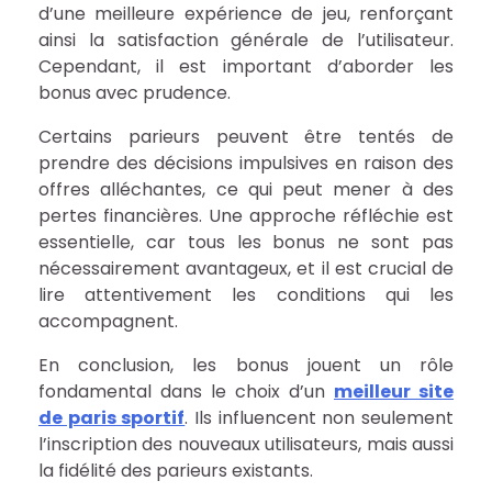
d’une meilleure expérience de jeu, renforçant
ainsi la satisfaction générale de l’utilisateur.
Cependant, il est important d’aborder les
bonus avec prudence.
Certains parieurs peuvent être tentés de
prendre des décisions impulsives en raison des
offres alléchantes, ce qui peut mener à des
pertes financières. Une approche réfléchie est
essentielle, car tous les bonus ne sont pas
nécessairement avantageux, et il est crucial de
lire attentivement les conditions qui les
accompagnent.
En conclusion, les bonus jouent un rôle
fondamental dans le choix d’un
meilleur site
de paris sportif
. Ils influencent non seulement
l’inscription des nouveaux utilisateurs, mais aussi
la fidélité des parieurs existants.