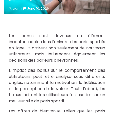
admin
June 10, 2026
Les bonus sont devenus un élément
incontournable dans l’univers des paris sportifs
en ligne. Ils attirent non seulement de nouveaux
utilisateurs, mais influencent également les
décisions des parieurs chevronnés.
L’impact des bonus sur le comportement des
utilisateurs peut être analysé sous différents
angles, notamment la motivation, la fidélisation
et la perception de la valeur. Tout d’abord, les
bonus incitent les utilisateurs à s’inscrire sur un
meilleur site de paris sportif.
Les offres de bienvenue, telles que les paris