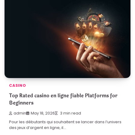
CASINO
Top Rated casino en ligne fiable Platforms for
Beginners
admin
May 18, 2026
3 min read
Pour les débutants qui souhaitent se lancer dans l’univers
des jeux d’argent en ligne, il…