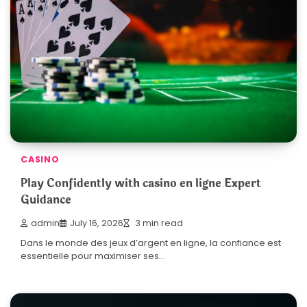
CASINO
Play Confidently with casino en ligne Expert
Guidance
admin
July 16, 2026
3 min read
Dans le monde des jeux d’argent en ligne, la confiance est
essentielle pour maximiser ses…