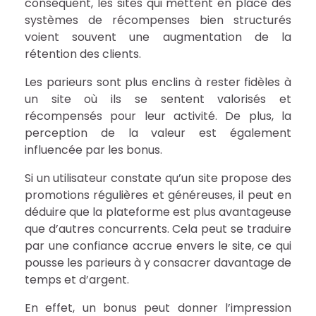
conséquent, les sites qui mettent en place des
systèmes de récompenses bien structurés
voient souvent une augmentation de la
rétention des clients.
Les parieurs sont plus enclins à rester fidèles à
un site où ils se sentent valorisés et
récompensés pour leur activité. De plus, la
perception de la valeur est également
influencée par les bonus.
Si un utilisateur constate qu’un site propose des
promotions régulières et généreuses, il peut en
déduire que la plateforme est plus avantageuse
que d’autres concurrents. Cela peut se traduire
par une confiance accrue envers le site, ce qui
pousse les parieurs à y consacrer davantage de
temps et d’argent.
En effet, un bonus peut donner l’impression